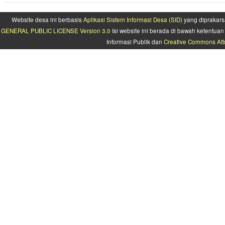
Website desa ini berbasis
Aplikasi Sistem Informasi Desa (SID)
yang diprakars
GENERAL PUBLIC LICENSE Version 3.0
Isi website ini berada di bawah ketentu
Informasi Publik dan
Creative Commons Attr