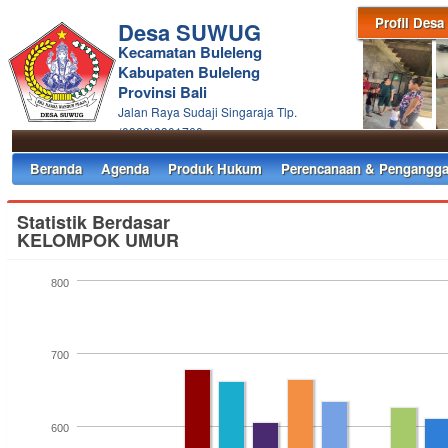
Profil Desa
Desa SUWUG
Kecamatan Buleleng
Kabupaten Buleleng
Provinsi Bali
Jalan Raya Sudaji Singaraja Tlp.
(0362)3301760
Beranda
Agenda
Produk Hukum
Perencanaan & Pengangga
Statistik Berdasar
KELOMPOK UMUR
800
700
600