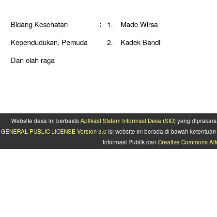
Bidang Kesehatan
:
1. Made Wirsa
Kependudukan, Pemuda
2. Kadek Bandi
Dan olah raga
Website desa ini berbasis
Aplikasi Sistem Informasi Desa (SID)
yang diprakars
GENERAL PUBLIC LICENSE Version 3.0
Isi website ini berada di bawah ketentu
Informasi Publik dan
Creative Commons Attr