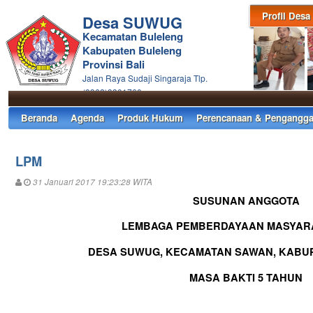
Profil Desa
Desa SUWUG
Kecamatan Buleleng
Kabupaten Buleleng
Provinsi Bali
Jalan Raya Sudaji Singaraja Tlp.
(0362)3301760
Beranda
Agenda
Produk Hukum
Perencanaan & Pengangga
LPM
31 Januari 2017 19:23:28 WITA
SUSUNAN
ANGGOTA
LEMBAGA PEMBERDAYAAN
MASYAR
DESA
SUWUG
, KECAMATAN
SAWAN
, KABU
MASA BAKTI
5 TAHUN