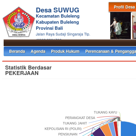
Profil Desa
Desa SUWUG
Kecamatan Buleleng
Kabupaten Buleleng
Provinsi Bali
Jalan Raya Sudaji Singaraja Tlp.
(0362)3301760
Beranda
Agenda
Produk Hukum
Perencanaan & Pengangga
Statistik Berdasar
PEKERJAAN
TUKANG KAYU
PERANGKAT DESA
TUKANG JAHIT
KEPOLISIAN RI (POLRI)
PENSIUNAN