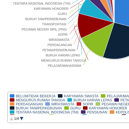
TENTARA NASIONAL INDONESIA (TNI)
KARYAWAN HONORER
GURU
BURUH TANI/PERKEBUNAN
TRANSPORTASI
PEGAWAI NEGERI SIPIL (PNS)
SOPIR
WIRASWASTA
PERDAGANGAN
PETANI/PERKEBUNAN
BURUH HARIAN LEPAS
MENGURUS RUMAH TANGGA
PELAJAR/MAHASISWA
BELUM/TIDAK BEKERJA
KARYAWAN SWASTA
PELAJAR/MA
MENGURUS RUMAH TANGGA
BURUH HARIAN LEPAS
PET
PERDAGANGAN
WIRASWASTA
SOPIR
PEGAWAI NEGERI
BURUH TANI/PERKEBUNAN
GURU
KARYAWAN HONORER
TENTARA NASIONAL INDONESIA (TNI)
PENSIUNAN
KEPOLIS
PERANGKAT DESA
TUKANG KAYU
KARYAWAN BUMN
1/4
INDUSTRI
BIDAN
PEMBANTU RUMAH TANGGA
ANGGO
TUKANG SOL SEPATU
WARTAWAN
WALIKOTA
PSIKIAT
TUKANG LISTRIK
IMAM MASJID
WAKIL GUBERNUR
KE