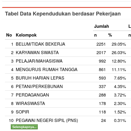
BURUH PETERNAKAN
PARAJI
ANGGOTA KABINET KEMENT
PARANORMAL
MEKANIK
PRESIDEN
PENGACARA
Tabel Data Kependudukan berdasar Pekerjaan
DOSEN
PENELITI
KONSTRUKSI
USTADZ/MUBALIGH
PENYIAR TELEVISI
PETERNAK
TUKANG BATU
PENDET
BIARAWATI
PERANCANG BUSANA
DUTA BESAR
KONS
SENIMAN
WAKIL PRESIDEN
NOTARIS
KARYAWAN BU
Jumlah
L
ANGGOTA DPD
JURU MASAK
ANGGOTA DPRD PROVINSI
NELAYAN/PERIKANAN
PASTOR
WAKIL BUPATI
APOTE
No
Kelompok
n
%
PENTERJEMAH
GUBERNUR
DOKTER
BURUH NELAYA
ANGGOTA MAHKAMAH KONSTITUSI
ARSITEK
PENATA RAM
1
BELUM/TIDAK BEKERJA
2251
29.05%
PIALANG
TUKANG GIGI
PROMOTOR ACARA
PELAUT
2
KARYAWAN SWASTA
2017
26.03%
3
PELAJAR/MAHASISWA
992
12.80%
4
MENGURUS RUMAH TANGGA
861
11.11%
5
BURUH HARIAN LEPAS
593
7.65%
6
PETANI/PERKEBUNAN
337
4.35%
7
PERDAGANGAN
288
3.72%
8
WIRASWASTA
178
2.30%
9
SOPIR
118
1.52%
10
PEGAWAI NEGERI SIPIL (PNS)
24
0.31%
Selengkapnya...