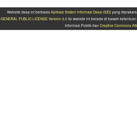
Website desa ini berbasis
Aplikasi Sistem Informasi Desa (SID)
yang diprakars
GENERAL PUBLIC LICENSE Version 3.0
Isi website ini berada di bawah ketentu
Informasi Publik dan
Creative Commons Attr