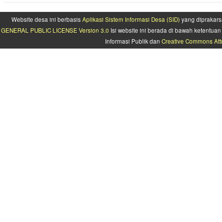
Website desa ini berbasis
Aplikasi Sistem Informasi Desa (SID)
yang diprakars
GENERAL PUBLIC LICENSE Version 3.0
Isi website ini berada di bawah ketentu
Informasi Publik dan
Creative Commons Attr