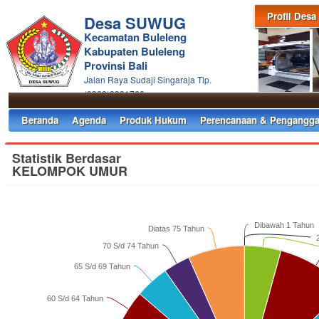
Profil Desa
Desa SUWUG
Kecamatan Buleleng
Kabupaten Buleleng
Provinsi Bali
Jalan Raya Sudaji Singaraja Tlp.
(0362)3301760
Beranda
Agenda
Produk Hukum
Perencanaan & Pengangga
Statistik Berdasar
KELOMPOK UMUR
Dibawah 1 Tahun
Diatas 75 Tahun
70 S/d 74 Tahun
65 S/d 69 Tahun
60 S/d 64 Tahun