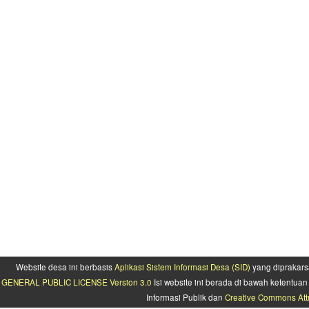
Website desa ini berbasis
Aplikasi Sistem Informasi Desa (SID)
yang diprakars
GENERAL PUBLIC LICENSE Version 3.0
Isi website ini berada di bawah ketentu
Informasi Publik dan
Creative Commons Attr