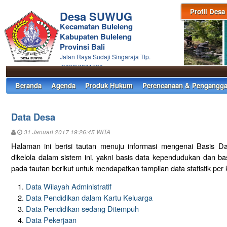
Profil Desa
Desa SUWUG
Kecamatan Buleleng
Kabupaten Buleleng
Provinsi Bali
Jalan Raya Sudaji Singaraja Tlp.
(0362)3301760
Beranda
Agenda
Produk Hukum
Perencanaan & Pengangga
Data Desa
31 Januari 2017 19:26:45 WITA
Halaman ini berisi tautan menuju informasi mengenai Basis D
dikelola dalam sistem ini, yakni basis data kependudukan dan ba
pada tautan berikut untuk mendapatkan tampilan data statistik per 
Data Wilayah Administratif
Data Pendidikan dalam Kartu Keluarga
Data Pendidikan sedang Ditempuh
Data Pekerjaan