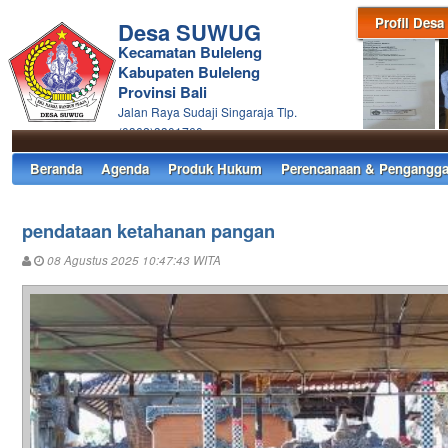
Profil Desa
Desa SUWUG
Kecamatan Buleleng
Kabupaten Buleleng
Provinsi Bali
Jalan Raya Sudaji Singaraja Tlp.
(0362)3301760
Beranda
Agenda
Produk Hukum
Perencanaan & Pengangga
pendataan ketahanan pangan
08 Agustus 2025 10:47:43 WITA