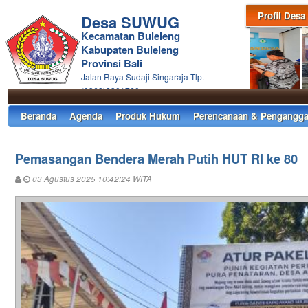
Profil Desa
Desa SUWUG
Kecamatan Buleleng
Kabupaten Buleleng
Provinsi Bali
Jalan Raya Sudaji Singaraja Tlp.
(0362)3301760
Beranda
Agenda
Produk Hukum
Perencanaan & Pengangga
Pemasangan Bendera Merah Putih HUT RI ke 80
03 Agustus 2025 10:42:24 WITA