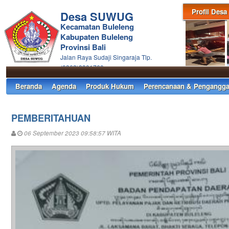
Profil Desa
Desa SUWUG
Kecamatan Buleleng
Kabupaten Buleleng
Provinsi Bali
Jalan Raya Sudaji Singaraja Tlp.
(0362)3301760
Beranda
Agenda
Produk Hukum
Perencanaan & Pengangga
PEMBERITAHUAN
06 September 2023 09:58:57 WITA