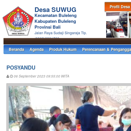
Profil Desa
Desa SUWUG
Kecamatan Buleleng
Kabupaten Buleleng
Provinsi Bali
Jalan Raya Sudaji Singaraja Tlp.
(0362)3301760
Beranda
Agenda
Produk Hukum
Perencanaan & Pengangga
POSYANDU
06 September 2023 09:55:00 WITA