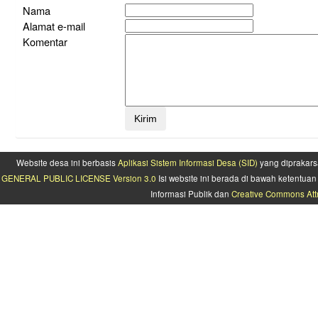
Nama
Alamat e-mail
Komentar
Website desa ini berbasis
Aplikasi Sistem Informasi Desa (SID)
yang diprakars
GENERAL PUBLIC LICENSE Version 3.0
Isi website ini berada di bawah ketentu
Informasi Publik dan
Creative Commons Attr