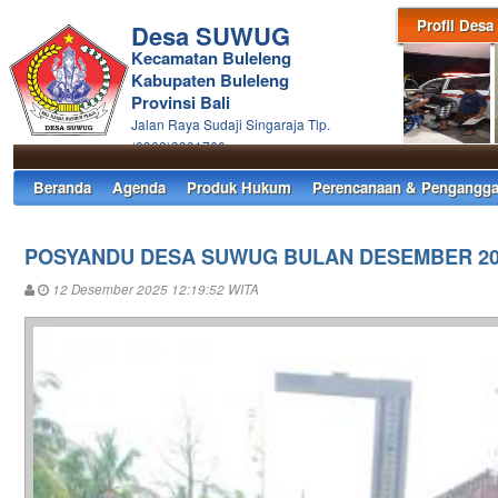
Profil Desa
Desa SUWUG
Kecamatan Buleleng
Kabupaten Buleleng
Provinsi Bali
Jalan Raya Sudaji Singaraja Tlp.
(0362)3301760
Beranda
Agenda
Produk Hukum
Perencanaan & Pengangga
POSYANDU DESA SUWUG BULAN DESEMBER 20
12 Desember 2025 12:19:52 WITA