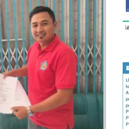
L
k
A
p
p
P
P
P