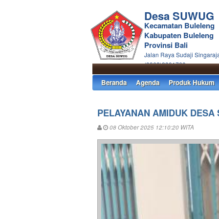
Desa SUWUG
Kecamatan Buleleng
Kabupaten Buleleng
Provinsi Bali
Jalan Raya Sudaji Singaraja
(0362)3301760
Beranda
Agenda
Produk Hukum
PELAYANAN AMIDUK DESA
08 Oktober 2025 12:10:20 WITA