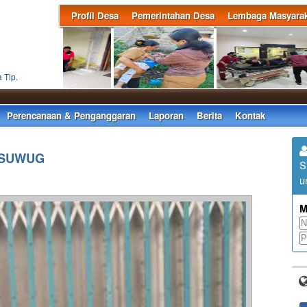
Profil Desa
Pemerintahan Desa
Lembaga Masyarak
 Tlp.
Perencanaan & Penganggaran
Laporan
Berita
Kontak
 SUWUG
S
u
M