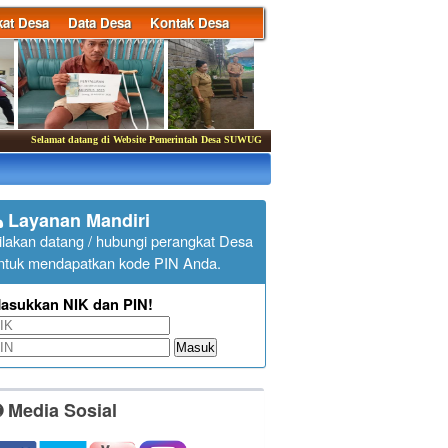
at Desa
Data Desa
Kontak Desa
Selamat datang di Website Pemerintah Desa SUWUG
|
Kantor Desa membuka pelayanan publi
Layanan Mandiri
ilakan datang / hubungi perangkat Desa
ntuk mendapatkan kode PIN Anda.
asukkan NIK dan PIN!
Masuk
Media Sosial