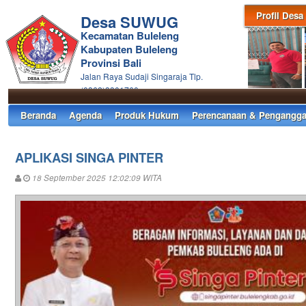
Profil Desa
Desa SUWUG
Kecamatan Buleleng
Kabupaten Buleleng
Provinsi Bali
Jalan Raya Sudaji Singaraja Tlp.
(0362)3301760
Beranda
Agenda
Produk Hukum
Perencanaan & Pengangga
APLIKASI SINGA PINTER
18 September 2025 12:02:09 WITA