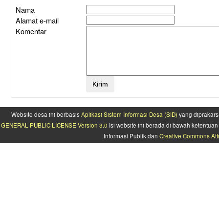
Nama
Alamat e-mail
Komentar
Website desa ini berbasis
Aplikasi Sistem Informasi Desa (SID)
yang diprakars
GENERAL PUBLIC LICENSE Version 3.0
Isi website ini berada di bawah ketentu
Informasi Publik dan
Creative Commons Attr